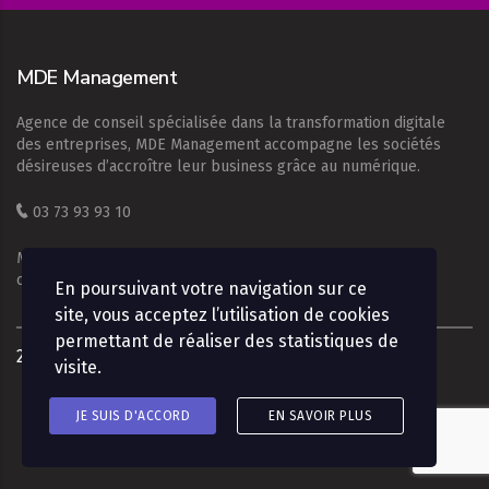
MDE Management
Agence de conseil spécialisée dans la transformation digitale
des entreprises, MDE Management accompagne les sociétés
désireuses d’accroître leur business grâce au numérique.
03 73 93 93 10
Mentions légales
|
Conditions d’utilisation
|
Politique de
confidentialité
En poursuivant votre navigation sur ce
site, vous acceptez l’utilisation de cookies
permettant de réaliser des statistiques de
2026
©
Némésis studio
visite.
MDE Management : Partenaire de votre réussite
JE SUIS D'ACCORD
EN SAVOIR PLUS
digitale